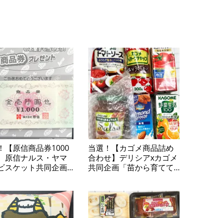
！【原信商品券1000
当選！【カゴメ商品詰め
】原信ナルス・ヤマ
合わせ】デリシアxカゴメ
ビスケット共同企画
共同企画「苗から育てて
マザキビスケットの
楽しむ カゴメトマトの
子で当てよう！商品
苗プレゼントキャンペー
レゼント」
ン」