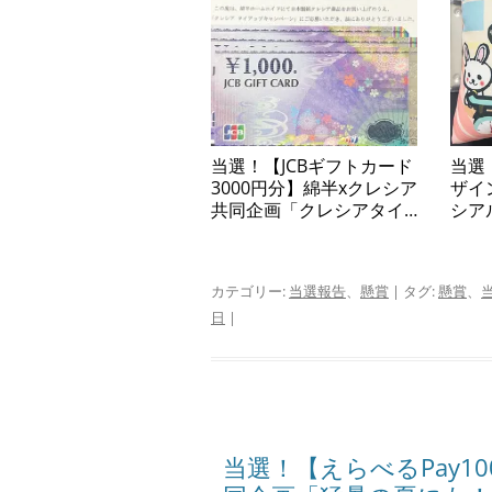
当選！【JCBギフトカード
当選
3000円分】綿半xクレシア
ザイ
共同企画「クレシアタイ
シア
アップキャンペーン」
共同
にテ
ター
カテゴリー:
当選報告
、
懸賞
| タグ:
懸賞
、
ャン
日
|
当選！【えらべるPay1