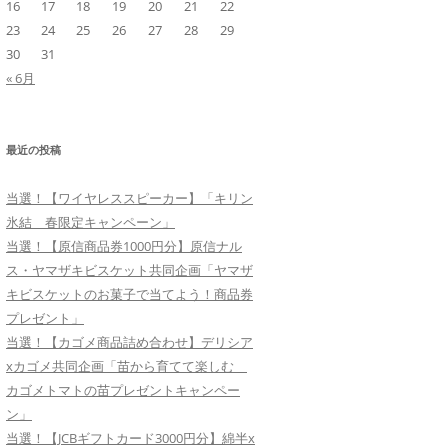
16
17
18
19
20
21
22
23
24
25
26
27
28
29
30
31
« 6月
最近の投稿
当選！【ワイヤレススピーカー】「キリン
氷結 春限定キャンペーン」
当選！【原信商品券1000円分】原信ナル
ス・ヤマザキビスケット共同企画「ヤマザ
キビスケットのお菓子で当てよう！商品券
プレゼント」
当選！【カゴメ商品詰め合わせ】デリシア
xカゴメ共同企画「苗から育てて楽しむ
カゴメトマトの苗プレゼントキャンペー
ン」
当選！【JCBギフトカード3000円分】綿半x