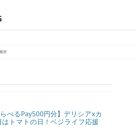
G
コ
ン
履歴
テ
ン
ツ
へ
ス
キ
ッ
プ
べるPay500円分】デリシアxカ
0日はトマトの日！ベジライフ応援