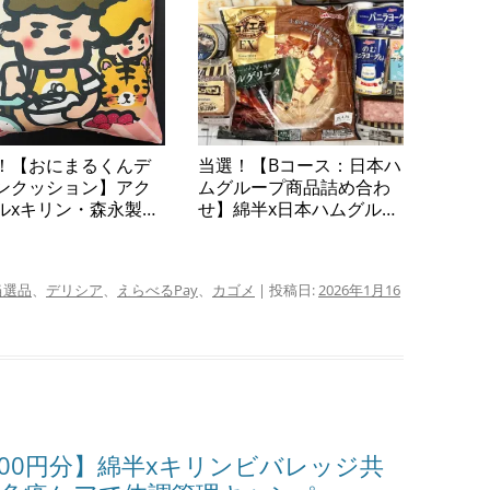
！【おにまるくんデ
当選！【Bコース：日本ハ
ンクッション】アク
ムグループ商品詰め合わ
ルxキリン・森永製菓
せ】綿半x日本ハムグルー
企画「おうちで手軽
プ共同企画「ニッポンハ
ィータイム キャラク
ムグループプレゼントキ
グッズプレゼントキ
ャンペーン」
当選品
、
デリシア
、
えらべるPay
、
カゴメ
| 投稿日:
2026年1月16
ペーン」
000円分】綿半xキリンビバレッジ共