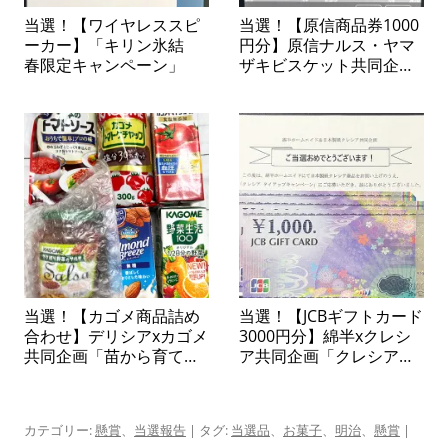
当選！【ワイヤレススピ
当選！【原信商品券1000
ーカー】「キリン氷結
円分】原信ナルス・ヤマ
春限定キャンペーン」
ザキビスケット共同企画
「ヤマザキビスケットの
お菓子で当てよう！商品
券プレゼント」
当選！【カゴメ商品詰め
当選！【JCBギフトカード
合わせ】デリシアxカゴメ
3000円分】綿半xクレシ
共同企画「苗から育てて
ア共同企画「クレシアタ
楽しむ カゴメトマトの
イアップキャンペーン」
苗プレゼントキャンペー
ン」
カテゴリー:
懸賞
、
当選報告
| タグ:
当選品
、
お菓子
、
明治
、
懸賞
|