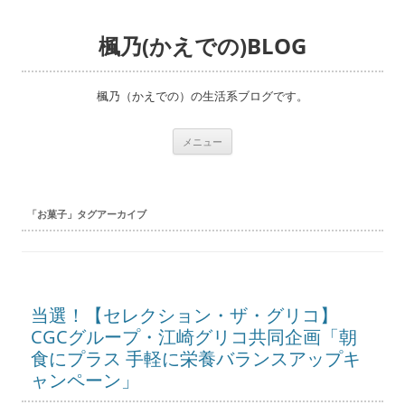
楓乃(かえでの)BLOG
楓乃（かえでの）の生活系ブログです。
コ
メニュー
ン
テ
ン
ツ
へ
「
お菓子
」タグアーカイブ
ス
キ
ッ
プ
当選！【セレクション・ザ・グリコ】
CGCグループ・江崎グリコ共同企画「朝
食にプラス 手軽に栄養バランスアップキ
ャンペーン」