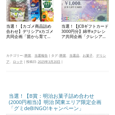
当選！【カゴメ商品詰め
当選！【JCBギフトカード
合わせ】デリシアxカゴメ
3000円分】綿半xクレシ
共同企画「苗から育てて
ア共同企画「クレシアタ
楽しむ カゴメトマトの
イアップキャンペーン」
苗プレゼントキャンペー
ン」
カテゴリー:
懸賞
、
当選報告
| タグ:
懸賞
、
当選品
、
お菓子
、
デリシ
ア
、
ロッテ
| 投稿日:
2025年3月20日
|
当選！【B賞：明治お菓子詰め合わせ
(2000円相当)】明治 関東エリア限定企画
「グミdeBINGO!キャンペーン」