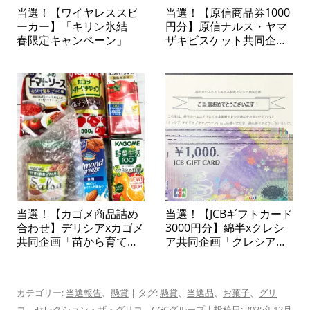
当選！【ワイヤレススピ
当選！【原信商品券1000
ーカー】「キリン氷結
円分】原信ナルス・ヤマ
春限定キャンペーン」
ザキビスケット共同企画
「ヤマザキビスケットの
お菓子で当てよう！商品
券プレゼント」
当選！【カゴメ商品詰め
当選！【JCBギフトカード
合わせ】デリシアxカゴメ
3000円分】綿半xクレシ
共同企画「苗から育てて
ア共同企画「クレシアタ
楽しむ カゴメトマトの
イアップキャンペーン」
苗プレゼントキャンペー
ン」
カテゴリー:
当選報告
、
懸賞
| タグ:
懸賞
、
当選品
、
お菓子
、
グリ
コ
、
セレクション・ザ・グリコ
、
CGCグループ
| 投稿日:
2025年12月