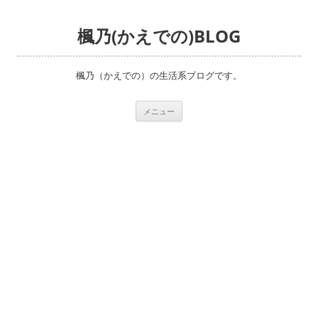
楓乃(かえでの)BLOG
楓乃（かえでの）の生活系ブログです。
コ
メニュー
ン
テ
ン
ツ
へ
ス
キ
ッ
プ