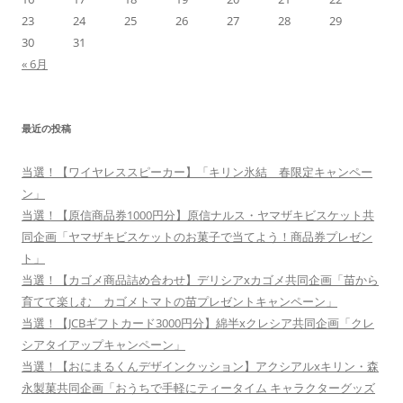
23
24
25
26
27
28
29
30
31
« 6月
最近の投稿
当選！【ワイヤレススピーカー】「キリン氷結 春限定キャンペー
ン」
当選！【原信商品券1000円分】原信ナルス・ヤマザキビスケット共
同企画「ヤマザキビスケットのお菓子で当てよう！商品券プレゼン
ト」
当選！【カゴメ商品詰め合わせ】デリシアxカゴメ共同企画「苗から
育てて楽しむ カゴメトマトの苗プレゼントキャンペーン」
当選！【JCBギフトカード3000円分】綿半xクレシア共同企画「クレ
シアタイアップキャンペーン」
当選！【おにまるくんデザインクッション】アクシアルxキリン・森
永製菓共同企画「おうちで手軽にティータイム キャラクターグッズ