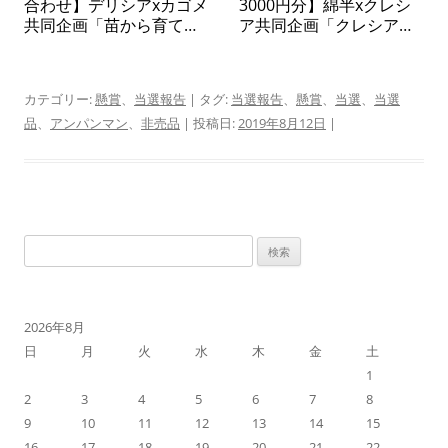
合わせ】デリシアxカゴメ
3000円分】綿半xクレシ
共同企画「苗から育てて
ア共同企画「クレシアタ
楽しむ カゴメトマトの
イアップキャンペーン」
苗プレゼントキャンペー
ン」
カテゴリー:
懸賞
、
当選報告
| タグ:
当選報告
、
懸賞
、
当選
、
当選
品
、
アンパンマン
、
非売品
| 投稿日:
2019年8月12日
|
検
索:
2026年8月
日
月
火
水
木
金
土
1
2
3
4
5
6
7
8
9
10
11
12
13
14
15
16
17
18
19
20
21
22