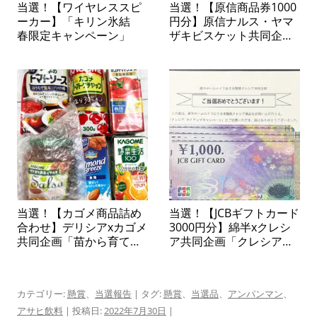
当選！【ワイヤレススピ
当選！【原信商品券1000
ーカー】「キリン氷結
円分】原信ナルス・ヤマ
春限定キャンペーン」
ザキビスケット共同企画
「ヤマザキビスケットの
お菓子で当てよう！商品
券プレゼント」
当選！【カゴメ商品詰め
当選！【JCBギフトカード
合わせ】デリシアxカゴメ
3000円分】綿半xクレシ
共同企画「苗から育てて
ア共同企画「クレシアタ
楽しむ カゴメトマトの
イアップキャンペーン」
苗プレゼントキャンペー
ン」
カテゴリー:
懸賞
、
当選報告
| タグ:
懸賞
、
当選品
、
アンパンマン
、
アサヒ飲料
| 投稿日:
2022年7月30日
|