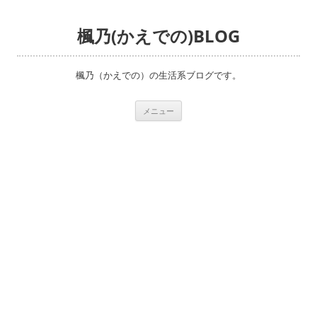
楓乃(かえでの)BLOG
楓乃（かえでの）の生活系ブログです。
コ
メニュー
ン
テ
ン
ツ
へ
ス
キ
ッ
プ