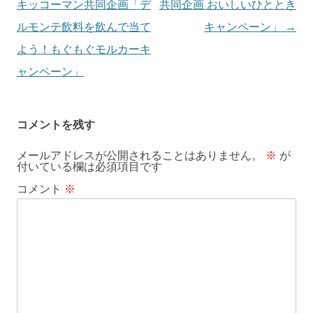
ナ
キッコーマン共同企画「デ
共同企画 おいしいひととき
ビ
ルモンテ飲料を飲んで当て
キャンペーン」
→
ゲ
よう！もぐもぐモルカーキ
ー
ャンペーン」
シ
ョ
コメントを残す
ン
メールアドレスが公開されることはありません。
※
が
付いている欄は必須項目です
コメント
※