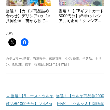
当選！【カゴメ商品詰め
当選！【JCBギフトカード
合わせ】デリシアxカゴメ
3000円分】綿半xクレシ
共同企画「苗から育てて
ア共同企画「クレシアタ
楽しむ カゴメトマトの
イアップキャンペーン」
苗プレゼントキャンペー
共有:
ン」
カテゴリー:
懸賞
、
当選報告
、
家庭菜園
| タグ:
懸賞
、
当選品
、
キリ
ン
、
iMUSE
、
綿半
| 投稿日:
2023年2月17日
|
投
←
当選!【Bコース：ツルヤ
当選！【ツルヤ商品券2000
稿
商品券1000円分】ツルヤx
円分】「ツルヤ＆片岡物産