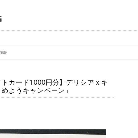
G
コ
ン
履歴
テ
ン
ツ
へ
ス
フトカード1000円分】デリシアｘキ
キ
ッ
じめようキャンペーン」
プ
。