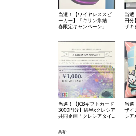
当選！【ワイヤレススピ
当選
ーカー】「キリン氷結
円分
春限定キャンペーン」
ザキ
「ヤ
お菓
券プ
当選！【JCBギフトカード
当選
3000円分】綿半xクレシア
ザイ
共同企画「クレシアタイ
シア
アップキャンペーン」
共同
にテ
共有:
ター