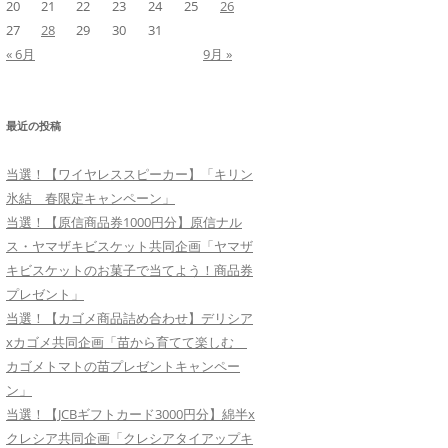
20
21
22
23
24
25
26
27
28
29
30
31
« 6月
9月 »
最近の投稿
当選！【ワイヤレススピーカー】「キリン
氷結 春限定キャンペーン」
当選！【原信商品券1000円分】原信ナル
ス・ヤマザキビスケット共同企画「ヤマザ
キビスケットのお菓子で当てよう！商品券
プレゼント」
当選！【カゴメ商品詰め合わせ】デリシア
xカゴメ共同企画「苗から育てて楽しむ
カゴメトマトの苗プレゼントキャンペー
ン」
当選！【JCBギフトカード3000円分】綿半x
クレシア共同企画「クレシアタイアップキ