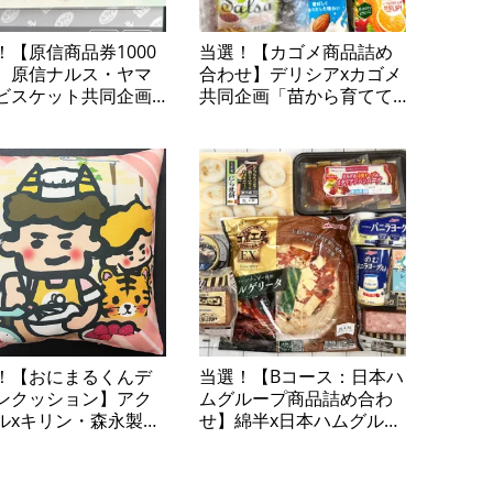
！【原信商品券1000
当選！【カゴメ商品詰め
】原信ナルス・ヤマ
合わせ】デリシアxカゴメ
ビスケット共同企画
共同企画「苗から育てて
マザキビスケットの
楽しむ カゴメトマトの
子で当てよう！商品
苗プレゼントキャンペー
レゼント」
ン」
！【おにまるくんデ
当選！【Bコース：日本ハ
ンクッション】アク
ムグループ商品詰め合わ
ルxキリン・森永製菓
せ】綿半x日本ハムグルー
企画「おうちで手軽
プ共同企画「ニッポンハ
ィータイム キャラク
ムグループプレゼントキ
グッズプレゼントキ
ャンペーン」