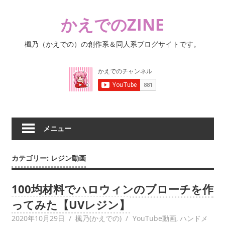
コ
かえでのZINE
ン
テ
楓乃（かえでの）の創作系＆同人系ブログサイトです。
ン
ツ
へ
ス
キ
ッ
プ
メニュー
カテゴリー:
レジン動画
100均材料でハロウィンのブローチを作
ってみた【UVレジン】
2020年10月29日
楓乃(かえでの)
YouTube動画
,
ハンドメ