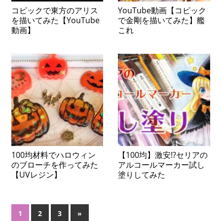
コピックで東方のアリス
YouTube動画【コピック
を描いてみた【YouTube
で金剛を描いてみた】艦
動画】
これ
100均材料でハロウィン
【100均】激安!?セリアの
のブローチを作ってみた
アルコールマーカー試し
【UVレジン】
塗りしてみた
投
次
1
2
3
»