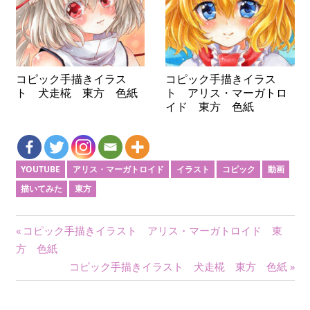
コピック手描きイラス
コピック手描きイラス
ト 犬走椛 東方 色紙
ト アリス・マーガトロ
イド 東方 色紙
YOUTUBE
アリス・マーガトロイド
イラスト
コピック
動画
描いてみた
東方
投
前
コピック手描きイラスト アリス・マーガトロイド 東
の
方 色紙
稿
記
次
コピック手描きイラスト 犬走椛 東方 色紙
ナ
事:
の
記