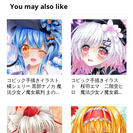
You may also like
コピック手描きイラスト
コピック手描きイラス
橘シェリー 黒部ナノカ 魔
ト 桜羽エマ 二階堂ヒ
法少女ノ魔女裁判 まのさ
ロ 魔法少女ノ魔女裁
ば 色紙
判 まのさば 色紙