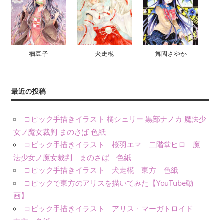
禰豆子
犬走椛
舞園さやか
最近の投稿
コピック手描きイラスト 橘シェリー 黒部ナノカ 魔法少
女ノ魔女裁判 まのさば 色紙
コピック手描きイラスト 桜羽エマ 二階堂ヒロ 魔
法少女ノ魔女裁判 まのさば 色紙
コピック手描きイラスト 犬走椛 東方 色紙
コピックで東方のアリスを描いてみた【YouTube動
画】
コピック手描きイラスト アリス・マーガトロイド