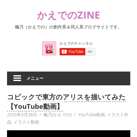
コ
かえでのZINE
ン
テ
楓乃（かえでの）の創作系＆同人系ブログサイトです。
ン
ツ
へ
ス
キ
ッ
プ
メニュー
コピックで東方のアリスを描いてみた
【YouTube動画】
2025年3月28日
楓乃(かえでの)
YouTube動画
,
イラスト作
品
,
イラスト動画