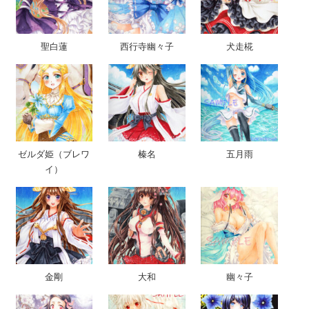
聖白蓮
西行寺幽々子
犬走椛
ゼルダ姫（ブレワ
榛名
五月雨
イ）
金剛
大和
幽々子